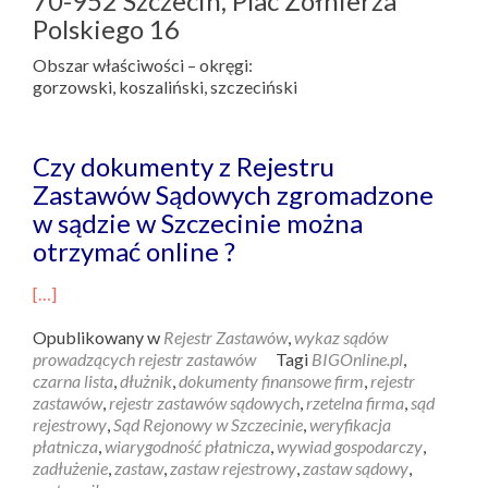
70-952 Szczecin, Plac Żołnierza
Polskiego 16
Obszar właściwości – okręgi:
gorzowski, koszaliński, szczeciński
Czy dokumenty z Rejestru
Zastawów Sądowych zgromadzone
w sądzie w Szczecinie można
otrzymać online ?
[…]
Opublikowany w
Rejestr Zastawów
,
wykaz sądów
prowadzących rejestr zastawów
Tagi
BIGOnline.pl
,
czarna lista
,
dłużnik
,
dokumenty finansowe firm
,
rejestr
zastawów
,
rejestr zastawów sądowych
,
rzetelna firma
,
sąd
rejestrowy
,
Sąd Rejonowy w Szczecinie
,
weryfikacja
płatnicza
,
wiarygodność płatnicza
,
wywiad gospodarczy
,
zadłużenie
,
zastaw
,
zastaw rejestrowy
,
zastaw sądowy
,