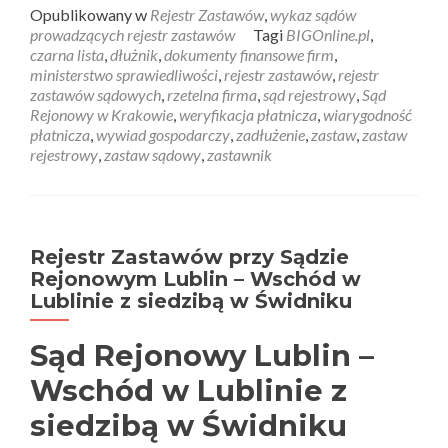
Opublikowany w
Rejestr Zastawów
,
wykaz sądów
prowadzących rejestr zastawów
Tagi
BIGOnline.pl
,
czarna lista
,
dłużnik
,
dokumenty finansowe firm
,
ministerstwo sprawiedliwości
,
rejestr zastawów
,
rejestr
zastawów sądowych
,
rzetelna firma
,
sąd rejestrowy
,
Sąd
Rejonowy w Krakowie
,
weryfikacja płatnicza
,
wiarygodność
płatnicza
,
wywiad gospodarczy
,
zadłużenie
,
zastaw
,
zastaw
rejestrowy
,
zastaw sądowy
,
zastawnik
Rejestr Zastawów przy Sądzie
Rejonowym Lublin – Wschód w
Lublinie z siedzibą w Świdniku
Sąd Rejonowy Lublin –
Wschód w Lublinie z
siedzibą w Świdniku