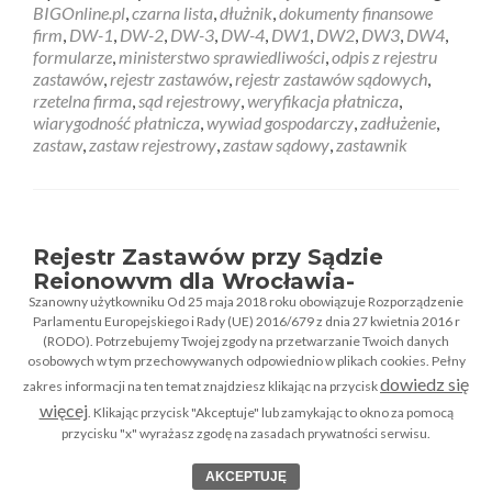
BIGOnline.pl
,
czarna lista
,
dłużnik
,
dokumenty finansowe
firm
,
DW-1
,
DW-2
,
DW-3
,
DW-4
,
DW1
,
DW2
,
DW3
,
DW4
,
formularze
,
ministerstwo sprawiedliwości
,
odpis z rejestru
zastawów
,
rejestr zastawów
,
rejestr zastawów sądowych
,
rzetelna firma
,
sąd rejestrowy
,
weryfikacja płatnicza
,
wiarygodność płatnicza
,
wywiad gospodarczy
,
zadłużenie
,
zastaw
,
zastaw rejestrowy
,
zastaw sądowy
,
zastawnik
Rejestr Zastawów przy Sądzie
Rejonowym dla Wrocławia-
Fabrycznej we Wrocławiu
Szanowny użytkowniku Od 25 maja 2018 roku obowiązuje Rozporządzenie
Parlamentu Europejskiego i Rady (UE) 2016/679 z dnia 27 kwietnia 2016 r
(RODO). Potrzebujemy Twojej zgody na przetwarzanie Twoich danych
Sąd Rejonowy dla
osobowych w tym przechowywanych odpowiednio w plikach cookies. Pełny
dowiedz się
zakres informacji na ten temat znajdziesz klikając na przycisk
Wrocławia-Fabrycznej
więcej
. Klikając przycisk "Akceptuje" lub zamykając to okno za pomocą
we Wrocławiu
przycisku "x" wyrażasz zgodę na zasadach prywatności serwisu.
AKCEPTUJĘ
VII Wydział Gospodarczy – Rejestru