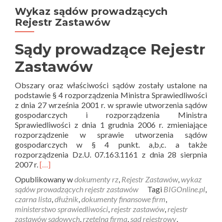
Wykaz sądów prowadzących
Rejestr Zastawów
Sądy prowadzące Rejestr
Zastawów
Obszary oraz właściwości sądów zostały ustalone na
podstawie § 4 rozporządzenia Ministra Sprawiedliwości
z dnia 27 września 2001 r. w sprawie utworzenia sądów
gospodarczych i rozporządzenia Ministra
Sprawiedliwości z dnia 1 grudnia 2006 r. zmieniające
rozporządzenie w sprawie utworzenia sądów
gospodarczych w § 4 punkt. a,b,c. a także
rozporządzenia Dz.U. 07.163.1161 z dnia 28 sierpnia
2007 r.
[…]
Opublikowany w
dokumenty rz
,
Rejestr Zastawów
,
wykaz
sądów prowadzących rejestr zastawów
Tagi
BIGOnline.pl
,
czarna lista
,
dłużnik
,
dokumenty finansowe firm
,
ministerstwo sprawiedliwości
,
rejestr zastawów
,
rejestr
zastawów sądowych
,
rzetelna firma
,
sąd rejestrowy
,