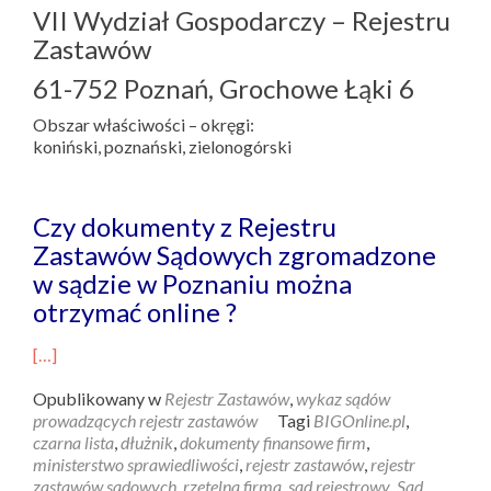
VII Wydział Gospodarczy – Rejestru
Zastawów
61-752 Poznań, Grochowe Łąki 6
Obszar właściwości – okręgi:
koniński, poznański, zielonogórski
Czy dokumenty z Rejestru
Zastawów Sądowych zgromadzone
w sądzie w Poznaniu można
otrzymać online ?
[…]
Opublikowany w
Rejestr Zastawów
,
wykaz sądów
prowadzących rejestr zastawów
Tagi
BIGOnline.pl
,
czarna lista
,
dłużnik
,
dokumenty finansowe firm
,
ministerstwo sprawiedliwości
,
rejestr zastawów
,
rejestr
zastawów sądowych
,
rzetelna firma
,
sąd rejestrowy
,
Sąd