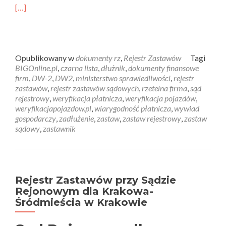
[…]
Opublikowany w
dokumenty rz
,
Rejestr Zastawów
Tagi
BIGOnline.pl
,
czarna lista
,
dłużnik
,
dokumenty finansowe
firm
,
DW-2
,
DW2
,
ministerstwo sprawiedliwości
,
rejestr
zastawów
,
rejestr zastawów sądowych
,
rzetelna firma
,
sąd
rejestrowy
,
weryfikacja płatnicza
,
weryfikacja pojazdów
,
weryfikacjapojazdow.pl
,
wiarygodność płatnicza
,
wywiad
gospodarczy
,
zadłużenie
,
zastaw
,
zastaw rejestrowy
,
zastaw
sądowy
,
zastawnik
Rejestr Zastawów przy Sądzie
Rejonowym dla Krakowa-
Śródmieścia w Krakowie