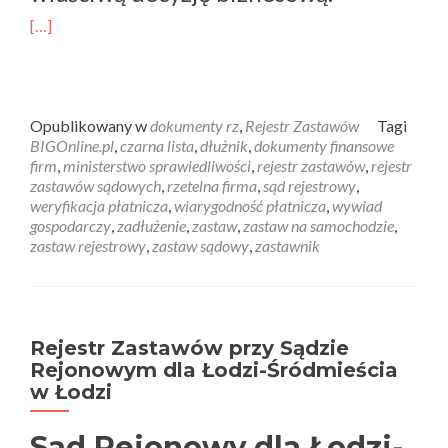
[…]
Opublikowany w
dokumenty rz
,
Rejestr Zastawów
Tagi
BIGOnline.pl
,
czarna lista
,
dłużnik
,
dokumenty finansowe
firm
,
ministerstwo sprawiedliwości
,
rejestr zastawów
,
rejestr
zastawów sądowych
,
rzetelna firma
,
sąd rejestrowy
,
weryfikacja płatnicza
,
wiarygodność płatnicza
,
wywiad
gospodarczy
,
zadłużenie
,
zastaw
,
zastaw na samochodzie
,
zastaw rejestrowy
,
zastaw sądowy
,
zastawnik
Rejestr Zastawów przy Sądzie
Rejonowym dla Łodzi-Śródmieścia
w Łodzi
Sąd Rejonowy dla Łodzi-