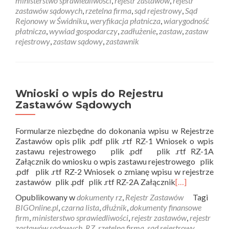
ministerstwo sprawiedliwości
,
rejestr zastawów
,
rejestr
zastawów sądowych
,
rzetelna firma
,
sąd rejestrowy
,
Sąd
Rejonowy w Świdniku
,
weryfikacja płatnicza
,
wiarygodność
płatnicza
,
wywiad gospodarczy
,
zadłużenie
,
zastaw
,
zastaw
rejestrowy
,
zastaw sądowy
,
zastawnik
Wnioski o wpis do Rejestru
Zastawów Sądowych
Formularze niezbędne do dokonania wpisu w Rejestrze
Zastawów opis plik .pdf plik .rtf RZ-1 Wniosek o wpis
zastawu rejestrowego plik .pdf plik .rtf RZ-1A
Załącznik do wniosku o wpis zastawu rejestrowego plik
.pdf plik .rtf RZ-2 Wniosek o zmianę wpisu w rejestrze
zastawów plik .pdf plik .rtf RZ-2A Załącznik
[…]
Opublikowany w
dokumenty rz
,
Rejestr Zastawów
Tagi
BIGOnline.pl
,
czarna lista
,
dłużnik
,
dokumenty finansowe
firm
,
ministerstwo sprawiedliwości
,
rejestr zastawów
,
rejestr
zastawów sądowych
,
RZ
,
rzetelna firma
,
sąd rejestrowy
,