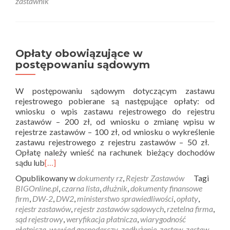
zastawnik
Opłaty obowiązujące w
postępowaniu sądowym
W postępowaniu sądowym dotyczącym zastawu
rejestrowego pobierane są następujące opłaty: od
wniosku o wpis zastawu rejestrowego do rejestru
zastawów – 200 zł, od wniosku o zmianę wpisu w
rejestrze zastawów – 100 zł, od wniosku o wykreślenie
zastawu rejestrowego z rejestru zastawów – 50 zł.
Opłatę należy wnieść na rachunek bieżący dochodów
sądu lub
[…]
Opublikowany w
dokumenty rz
,
Rejestr Zastawów
Tagi
BIGOnline.pl
,
czarna lista
,
dłużnik
,
dokumenty finansowe
firm
,
DW-2
,
DW2
,
ministerstwo sprawiedliwości
,
opłaty
,
rejestr zastawów
,
rejestr zastawów sądowych
,
rzetelna firma
,
sąd rejestrowy
,
weryfikacja płatnicza
,
wiarygodność
płatnicza
,
wywiad gospodarczy
,
zadłużenie
,
zastaw
,
zastaw