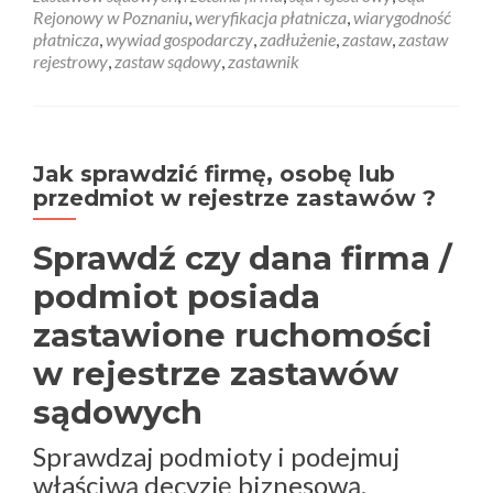
Rejonowy w Poznaniu
,
weryfikacja płatnicza
,
wiarygodność
płatnicza
,
wywiad gospodarczy
,
zadłużenie
,
zastaw
,
zastaw
rejestrowy
,
zastaw sądowy
,
zastawnik
Jak sprawdzić firmę, osobę lub
przedmiot w rejestrze zastawów ?
Sprawdź czy dana firma /
podmiot posiada
zastawione ruchomości
w rejestrze zastawów
sądowych
Sprawdzaj podmioty i podejmuj
właściwą decyzję biznesową.