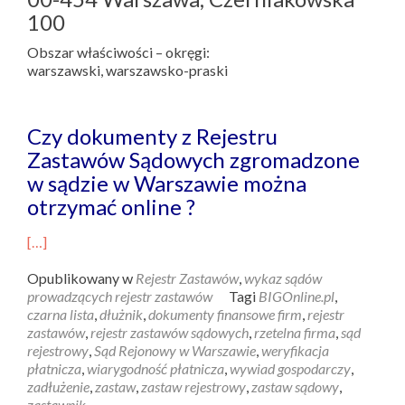
100
Obszar właściwości – okręgi:
warszawski, warszawsko-praski
Czy dokumenty z Rejestru
Zastawów Sądowych zgromadzone
w sądzie w Warszawie można
otrzymać online ?
[…]
Opublikowany w
Rejestr Zastawów
,
wykaz sądów
prowadzących rejestr zastawów
Tagi
BIGOnline.pl
,
czarna lista
,
dłużnik
,
dokumenty finansowe firm
,
rejestr
zastawów
,
rejestr zastawów sądowych
,
rzetelna firma
,
sąd
rejestrowy
,
Sąd Rejonowy w Warszawie
,
weryfikacja
płatnicza
,
wiarygodność płatnicza
,
wywiad gospodarczy
,
zadłużenie
,
zastaw
,
zastaw rejestrowy
,
zastaw sądowy
,
zastawnik