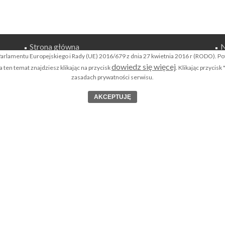
Strona główna
N
O
rlamentu Europejskiego i Rady (UE) 2016/679 z dnia 27 kwietnia 2016 r (RODO). P
Co to jest Krajowy Rejestr Sądowy KRS?
dowiedz się więcej
ten temat znajdziesz klikając na przycisk
. Klikając przycis
P
zasadach prywatności serwisu.
Wyszukiwarka KRS
wo
K
AKCEPTUJĘ
Rejestr Zastawów Sądowych
m
Krajowy Rejestr Karny
K
ów
niu
Co to jest Rejestr Dłużników Niewypłacalnych ?
00%
Biura Informacji Gospodarczej BIGi
S
Rejestr Zastawów Skarbowych
Apostille dokumentów
Legalizacja dokumentów