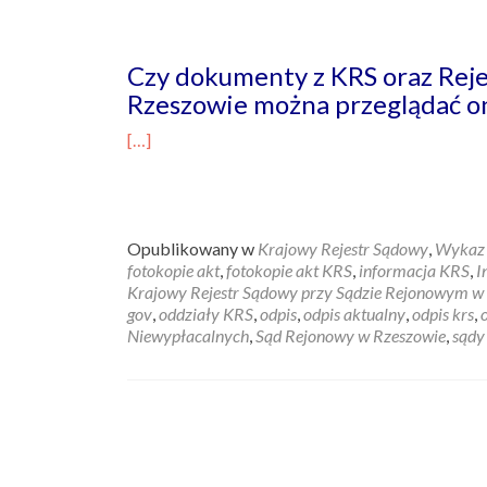
Czy dokumenty z KRS oraz Rej
Rzeszowie można przeglądać on
[…]
Opublikowany w
Krajowy Rejestr Sądowy
,
Wykaz 
fotokopie akt
,
fotokopie akt KRS
,
informacja KRS
,
I
Krajowy Rejestr Sądowy przy Sądzie Rejonowym w
gov
,
oddziały KRS
,
odpis
,
odpis aktualny
,
odpis krs
,
Niewypłacalnych
,
Sąd Rejonowy w Rzeszowie
,
sądy