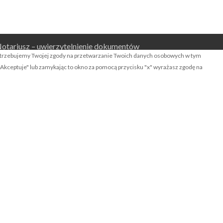
otariusz – uwierzytelnienie dokumentów
nLine
otrzebujemy Twojej zgody na przetwarzanie Twoich danych osobowych w tym
k "Akceptuje" lub zamykając to okno za pomocą przycisku "x" wyrażasz zgodę na
olityka prywatności serwisu RODO
lauzula o udostępnianiu danych osobowych
RODO
ontakt
ZUKAJ W SERWISIE