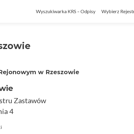
Wyszukiwarka KRS – Odpisy
Wybierz Rejestr
szowie
e Rejonowym w Rzeszowie
wie
estru Zastawów
nia 4
i