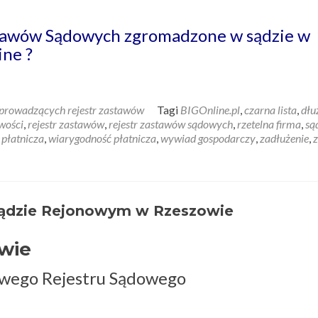
tawów Sądowych zgromadzone w sądzie w
ine ?
prowadzących rejestr zastawów
Tagi
BIGOnline.pl
,
czarna lista
,
dłu
wości
,
rejestr zastawów
,
rejestr zastawów sądowych
,
rzetelna firma
,
są
 płatnicza
,
wiarygodność płatnicza
,
wywiad gospodarczy
,
zadłużenie
,
Sądzie Rejonowym w Rzeszowie
wie
owego Rejestru Sądowego