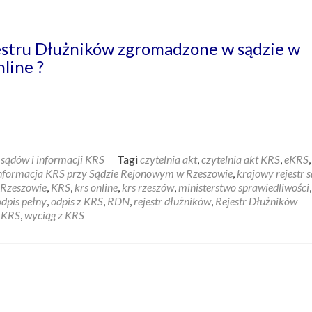
estru Dłużników zgromadzone w sądzie w
line ?
sądów i informacji KRS
Tagi
czytelnia akt
,
czytelnia akt KRS
,
eKRS
,
nformacja KRS przy Sądzie Rejonowym w Rzeszowie
,
krajowy rejestr
 Rzeszowie
,
KRS
,
krs online
,
krs rzeszów
,
ministerstwo sprawiedliwości
odpis pełny
,
odpis z KRS
,
RDN
,
rejestr dłużników
,
Rejestr Dłużników
 KRS
,
wyciąg z KRS