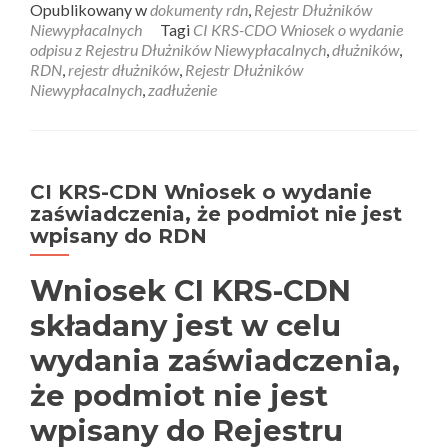
Opublikowany w
dokumenty rdn
,
Rejestr Dłużników
Niewypłacalnych
Tagi
CI KRS-CDO Wniosek o wydanie
odpisu z Rejestru Dłużników Niewypłacalnych
,
dłużników
,
RDN
,
rejestr dłużników
,
Rejestr Dłużników
Niewypłacalnych
,
zadłużenie
CI KRS-CDN Wniosek o wydanie
zaświadczenia, że podmiot nie jest
wpisany do RDN
Wniosek CI KRS-CDN
składany jest w celu
wydania zaświadczenia,
że podmiot nie jest
wpisany do Rejestru