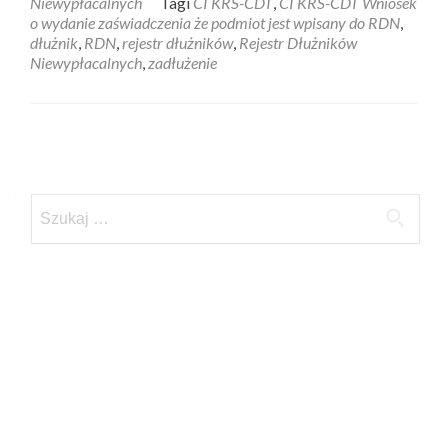
Niewypłacalnych
Tagi
CI KRS-CDT
,
CI KRS-CDT Wniosek
o wydanie zaświadczenia że podmiot jest wpisany do RDN
,
dłużnik
,
RDN
,
rejestr dłużników
,
Rejestr Dłużników
Niewypłacalnych
,
zadłużenie