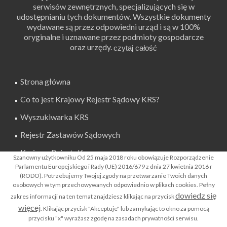
serwisów zewnętrznych, specjalizujących się w
udostępnianiu tych dokumentów. Wszystkie dokumenty
wydawane są przez odpowiedni urząd i są w 100%
oryginalne i uznawane przez podmioty gospodarcze
oraz urzędy.
Strona główna
Co to jest Krajowy Rejestr Sądowy KRS?
Wyszukiwarka KRS
Rejestr Zastawów Sądowych
Krajowy Rejestr Karny
Szanowny użytkowniku Od 25 maja 2018 roku obowiązuje Rozporządzenie
Parlamentu Europejskiego i Rady (UE) 2016/679 z dnia 27 kwietnia 2016 r
Co to jest Rejestr Dłużników Niewypłacalnych ?
(RODO). Potrzebujemy Twojej zgody na przetwarzanie Twoich danych
osobowych w tym przechowywanych odpowiednio w plikach cookies. Pełny
Biura Informacji Gospodarczej BIGi
dowiedz się
zakres informacji na ten temat znajdziesz klikając na przycisk
Rejestr Zastawów Skarbowych
więcej
. Klikając przycisk "Akceptuje" lub zamykając to okno za pomocą
przycisku "x" wyrażasz zgodę na zasadach prywatności serwisu.
Apostille dokumentów