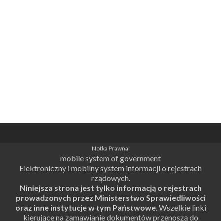
Notka Prawna:
mobile system of government
Elektroniczny i mobilny system informacji o rejestrach
rządowych.
Niniejsza strona jest tylko informacją o rejestrach
prowadzonych przez Ministerstwo Sprawiedliwości
oraz inne instytucje w tym Państwowe
. Wszelkie linki
kierujące na zamawianie dokumentów przenoszą do