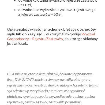
od wniosku o zmianę wpisu w rejestrze zastawów
– 100 zł,
od wniosku o wykreślenie zastawu rejestrowego
z rejestru zastawów – 50 zł.
Opłatę należy wnieść
na rachunek bieżący dochodów
sądu lub do kasy sądu
, w którym funkcjonuje
Wydział
Gospodarczy – Rejestru Zastawów
, do którego składany
jest wniosek:
BIGOnline.pl
,
czarna lista
,
dłużnik
,
dokumenty finansowe
firm
,
DW-2
,
DW2
,
ministerstwo sprawiedliwości
,
opłaty
,
rejestr zastawów
,
rejestr zastawów sądowych
,
rzetelna firma
,
sąd rejestrowy
,
weryfikacja płatnicza
,
wiarygodność
płatnicza
,
wywiad gospodarczy
,
zadłużenie
,
zastaw
,
zastaw
rejestrowy
,
zastaw sądowy
,
zastawnik
.
permalink
.