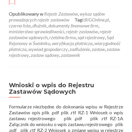
[…]
Opublikowany w
Rejestr Zastawów
,
wykaz sądów
prowadzących rejestr zastawów
Tagi
BIGOnline.pl
,
czarna lista
,
dłużnik
,
dokumenty finansowe firm
,
ministerstwo sprawiedliwości
,
rejestr zastawów
,
rejestr
zastawów sądowych
,
rzetelna firma
,
sąd rejestrowy
,
Sąd
Rejonowy w Świdniku
,
weryfikacja płatnicza
,
wiarygodność
płatnicza
,
wywiad gospodarczy
,
zadłużenie
,
zastaw
,
zastaw
rejestrowy
,
zastaw sądowy
,
zastawnik
Wnioski o wpis do Rejestru
Zastawów Sądowych
Formularze niezbędne do dokonania wpisu w Rejestrze
Zastawów opis plik .pdf plik .rtf RZ-1 Wniosek o wpis
zastawu rejestrowego plik .pdf plik .rtf RZ-1A
Załącznik do wniosku o wpis zastawu rejestrowego plik
.pdf plik .rtf RZ-2 Wniosek o zmianę wpisu w rejestrze