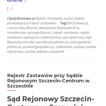
[…]
Opublikowany w
Rejestr Zastawów
,
wykaz sądów
prowadzących rejestr zastawów
Tagi
BIGOnline.pl
,
czarna lista
,
dłużnik
,
dokumenty finansowe firm
,
ministerstwo sprawiedliwości
,
rejestr zastawów
,
rejestr
zastawów sądowych
,
rzetelna firma
,
sąd rejestrowy
,
Sąd
Rejonowy w Łodzi
,
weryfikacja płatnicza
,
wiarygodność
płatnicza
,
wywiad gospodarczy
,
zadłużenie
,
zastaw
,
zastaw
rejestrowy
,
zastaw sądowy
,
zastawnik
Rejestr Zastawów przy Sądzie
Rejonowym Szczecin-Centrum w
Szczecinie
Sąd Rejonowy Szczecin-