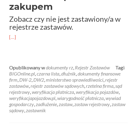
zakupem
Zobacz czy nie jest zastawiony/a w
rejestrze zastawów.
[…]
Opublikowany w
dokumenty rz
,
Rejestr Zastawów
Tagi
BIGOnline.pl
,
czarna lista
,
dłużnik
,
dokumenty finansowe
firm
,
DW-2
,
DW2
,
ministerstwo sprawiedliwości
,
rejestr
zastawów
,
rejestr zastawów sądowych
,
rzetelna firma
,
sąd
rejestrowy
,
weryfikacja płatnicza
,
weryfikacja pojazdów
,
weryfikacjapojazdow.pl
,
wiarygodność płatnicza
,
wywiad
gospodarczy
,
zadłużenie
,
zastaw
,
zastaw rejestrowy
,
zastaw
sądowy
,
zastawnik