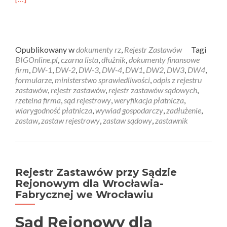
Opublikowany w
dokumenty rz
,
Rejestr Zastawów
Tagi
BIGOnline.pl
,
czarna lista
,
dłużnik
,
dokumenty finansowe
firm
,
DW-1
,
DW-2
,
DW-3
,
DW-4
,
DW1
,
DW2
,
DW3
,
DW4
,
formularze
,
ministerstwo sprawiedliwości
,
odpis z rejestru
zastawów
,
rejestr zastawów
,
rejestr zastawów sądowych
,
rzetelna firma
,
sąd rejestrowy
,
weryfikacja płatnicza
,
wiarygodność płatnicza
,
wywiad gospodarczy
,
zadłużenie
,
zastaw
,
zastaw rejestrowy
,
zastaw sądowy
,
zastawnik
Rejestr Zastawów przy Sądzie
Rejonowym dla Wrocławia-
Fabrycznej we Wrocławiu
Sąd Rejonowy dla