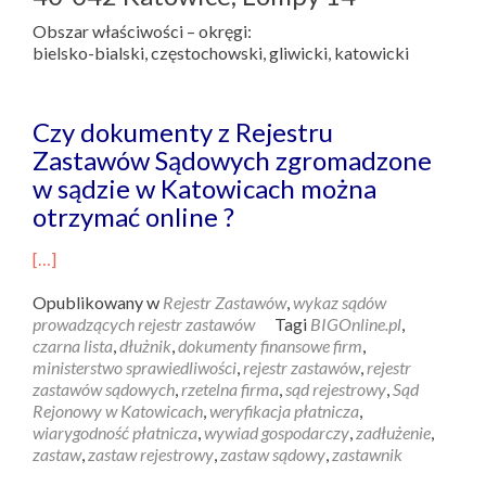
Obszar właściwości – okręgi:
bielsko-bialski, częstochowski, gliwicki, katowicki
Czy dokumenty z Rejestru
Zastawów Sądowych zgromadzone
w sądzie w Katowicach można
otrzymać online ?
[…]
Opublikowany w
Rejestr Zastawów
,
wykaz sądów
prowadzących rejestr zastawów
Tagi
BIGOnline.pl
,
czarna lista
,
dłużnik
,
dokumenty finansowe firm
,
ministerstwo sprawiedliwości
,
rejestr zastawów
,
rejestr
zastawów sądowych
,
rzetelna firma
,
sąd rejestrowy
,
Sąd
Rejonowy w Katowicach
,
weryfikacja płatnicza
,
wiarygodność płatnicza
,
wywiad gospodarczy
,
zadłużenie
,
zastaw
,
zastaw rejestrowy
,
zastaw sądowy
,
zastawnik