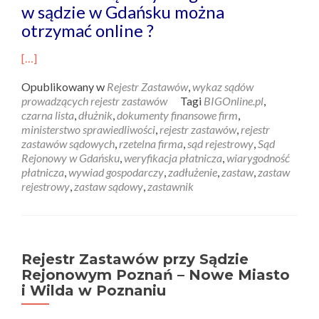
w sądzie w Gdańsku można
otrzymać online ?
[…]
Opublikowany w
Rejestr Zastawów
,
wykaz sądów
prowadzących rejestr zastawów
Tagi
BIGOnline.pl
,
czarna lista
,
dłużnik
,
dokumenty finansowe firm
,
ministerstwo sprawiedliwości
,
rejestr zastawów
,
rejestr
zastawów sądowych
,
rzetelna firma
,
sąd rejestrowy
,
Sąd
Rejonowy w Gdańsku
,
weryfikacja płatnicza
,
wiarygodność
płatnicza
,
wywiad gospodarczy
,
zadłużenie
,
zastaw
,
zastaw
rejestrowy
,
zastaw sądowy
,
zastawnik
Rejestr Zastawów przy Sądzie
Rejonowym Poznań – Nowe Miasto
i Wilda w Poznaniu