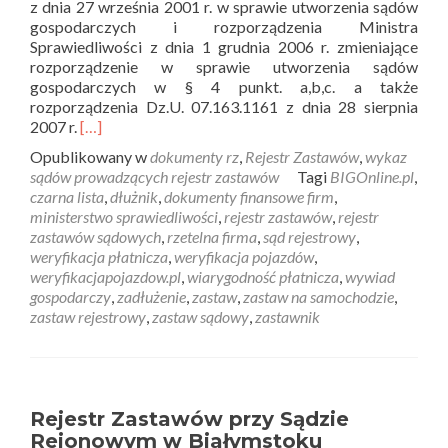
z dnia 27 września 2001 r. w sprawie utworzenia sądów
gospodarczych i rozporządzenia Ministra
Sprawiedliwości z dnia 1 grudnia 2006 r. zmieniające
rozporządzenie w sprawie utworzenia sądów
gospodarczych w § 4 punkt. a,b,c. a także
rozporządzenia Dz.U. 07.163.1161 z dnia 28 sierpnia
2007 r.
[…]
Opublikowany w
dokumenty rz
,
Rejestr Zastawów
,
wykaz
sądów prowadzących rejestr zastawów
Tagi
BIGOnline.pl
,
czarna lista
,
dłużnik
,
dokumenty finansowe firm
,
ministerstwo sprawiedliwości
,
rejestr zastawów
,
rejestr
zastawów sądowych
,
rzetelna firma
,
sąd rejestrowy
,
weryfikacja płatnicza
,
weryfikacja pojazdów
,
weryfikacjapojazdow.pl
,
wiarygodność płatnicza
,
wywiad
gospodarczy
,
zadłużenie
,
zastaw
,
zastaw na samochodzie
,
zastaw rejestrowy
,
zastaw sądowy
,
zastawnik
Rejestr Zastawów przy Sądzie
Rejonowym w Białymstoku