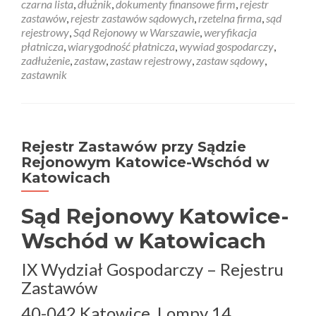
czarna lista
,
dłużnik
,
dokumenty finansowe firm
,
rejestr
zastawów
,
rejestr zastawów sądowych
,
rzetelna firma
,
sąd
rejestrowy
,
Sąd Rejonowy w Warszawie
,
weryfikacja
płatnicza
,
wiarygodność płatnicza
,
wywiad gospodarczy
,
zadłużenie
,
zastaw
,
zastaw rejestrowy
,
zastaw sądowy
,
zastawnik
Rejestr Zastawów przy Sądzie
Rejonowym Katowice-Wschód w
Katowicach
Sąd Rejonowy Katowice-
Wschód w Katowicach
IX Wydział Gospodarczy – Rejestru
Zastawów
40-042 Katowice, Lompy 14