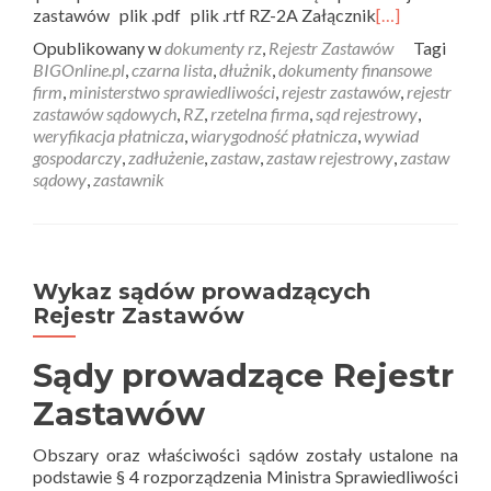
zastawów plik .pdf plik .rtf RZ-2A Załącznik
[…]
Opublikowany w
dokumenty rz
,
Rejestr Zastawów
Tagi
BIGOnline.pl
,
czarna lista
,
dłużnik
,
dokumenty finansowe
firm
,
ministerstwo sprawiedliwości
,
rejestr zastawów
,
rejestr
zastawów sądowych
,
RZ
,
rzetelna firma
,
sąd rejestrowy
,
weryfikacja płatnicza
,
wiarygodność płatnicza
,
wywiad
gospodarczy
,
zadłużenie
,
zastaw
,
zastaw rejestrowy
,
zastaw
sądowy
,
zastawnik
Wykaz sądów prowadzących
Rejestr Zastawów
Sądy prowadzące Rejestr
Zastawów
Obszary oraz właściwości sądów zostały ustalone na
podstawie § 4 rozporządzenia Ministra Sprawiedliwości