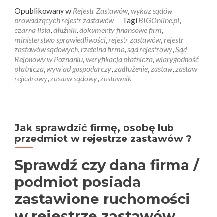
Opublikowany w
Rejestr Zastawów
,
wykaz sądów
prowadzących rejestr zastawów
Tagi
BIGOnline.pl
,
czarna lista
,
dłużnik
,
dokumenty finansowe firm
,
ministerstwo sprawiedliwości
,
rejestr zastawów
,
rejestr
zastawów sądowych
,
rzetelna firma
,
sąd rejestrowy
,
Sąd
Rejonowy w Poznaniu
,
weryfikacja płatnicza
,
wiarygodność
płatnicza
,
wywiad gospodarczy
,
zadłużenie
,
zastaw
,
zastaw
rejestrowy
,
zastaw sądowy
,
zastawnik
Jak sprawdzić firmę, osobę lub
przedmiot w rejestrze zastawów ?
Sprawdź czy dana firma /
podmiot posiada
zastawione ruchomości
w rejestrze zastawów