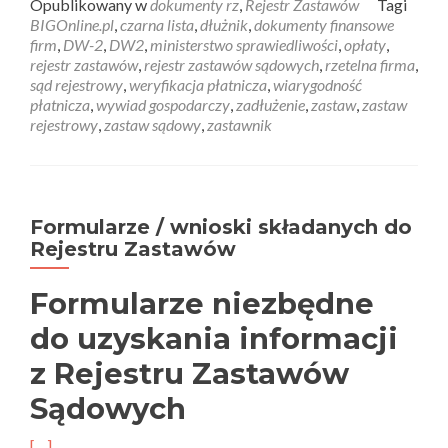
Opublikowany w
dokumenty rz
,
Rejestr Zastawów
Tagi
BIGOnline.pl
,
czarna lista
,
dłużnik
,
dokumenty finansowe
firm
,
DW-2
,
DW2
,
ministerstwo sprawiedliwości
,
opłaty
,
rejestr zastawów
,
rejestr zastawów sądowych
,
rzetelna firma
,
sąd rejestrowy
,
weryfikacja płatnicza
,
wiarygodność
płatnicza
,
wywiad gospodarczy
,
zadłużenie
,
zastaw
,
zastaw
rejestrowy
,
zastaw sądowy
,
zastawnik
Formularze / wnioski składanych do
Rejestru Zastawów
Formularze niezbędne
do uzyskania informacji
z Rejestru Zastawów
Sądowych
[…]