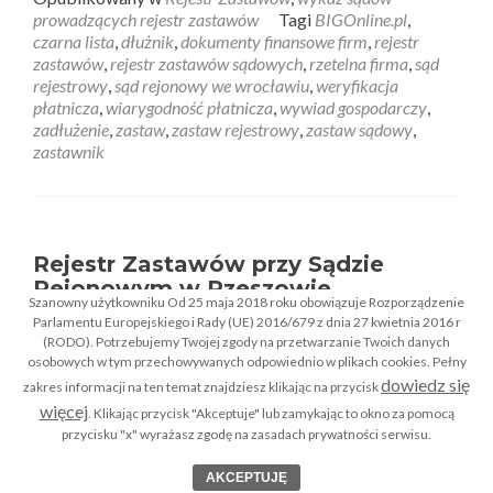
prowadzących rejestr zastawów
Tagi
BIGOnline.pl
,
czarna lista
,
dłużnik
,
dokumenty finansowe firm
,
rejestr
zastawów
,
rejestr zastawów sądowych
,
rzetelna firma
,
sąd
rejestrowy
,
sąd rejonowy we wrocławiu
,
weryfikacja
płatnicza
,
wiarygodność płatnicza
,
wywiad gospodarczy
,
zadłużenie
,
zastaw
,
zastaw rejestrowy
,
zastaw sądowy
,
zastawnik
Rejestr Zastawów przy Sądzie
Rejonowym w Rzeszowie
Szanowny użytkowniku Od 25 maja 2018 roku obowiązuje Rozporządzenie
Parlamentu Europejskiego i Rady (UE) 2016/679 z dnia 27 kwietnia 2016 r
Sąd Rejonowy w
(RODO). Potrzebujemy Twojej zgody na przetwarzanie Twoich danych
osobowych w tym przechowywanych odpowiednio w plikach cookies. Pełny
Rzeszowie
dowiedz się
zakres informacji na ten temat znajdziesz klikając na przycisk
więcej
. Klikając przycisk "Akceptuje" lub zamykając to okno za pomocą
IX Wydział Gospodarczy – Rejestru
przycisku "x" wyrażasz zgodę na zasadach prywatności serwisu.
Zastawów
AKCEPTUJĘ