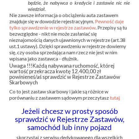
będzie, że nabywca o kredycie i zastawie nic nie
wiedział.
Nie zawsze informacja o obciążeniu auta zastawem
znajduje się w dowodzie rejestracyjnym.
Pewność daje
tylko sprawdzenie w rejestrze zastawów
. Przepisy są tu
bezwzględne - nikt nie może zasłaniać się
nieznajomością danych ujawnionych w rejestrze (art.38
ust.1 ustawy). Dzięki sprawdzeniu w rejestrze dowiemy
się, czy osoba sprzedająca nam rzecz nie jest w nim
wpisana jako zastawca - dłużnik.
Uwaga !!!Każdą nabywana ruchomość, której
wartość przekracza kwotę 12.400,00 zł
powinieneś/aś sprawdzić w Rejestrze Zastawów
Skarbowych
Co to jest zastaw skarbowy i jakie są różnice w
porównaniu z zastawem sądowym przeczytasz
tutaj
Jeżeli chcesz w prosty sposób
sprawdzić w Rejestrze Zastawów,
samochód lub inny pojazd
skorzystaj z serwisu dedykowanego dla wszelkich