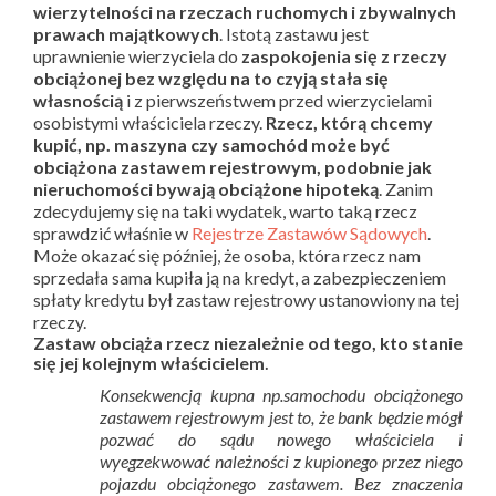
wierzytelności na rzeczach ruchomych i zbywalnych
prawach majątkowych
. Istotą zastawu jest
uprawnienie wierzyciela do
zaspokojenia się z rzeczy
obciążonej bez względu na to czyją stała się
własnością
i z pierwszeństwem przed wierzycielami
osobistymi właściciela rzeczy.
Rzecz, którą chcemy
kupić, np. maszyna czy samochód może być
obciążona zastawem rejestrowym, podobnie jak
nieruchomości bywają obciążone hipoteką
. Zanim
zdecydujemy się na taki wydatek, warto taką rzecz
sprawdzić właśnie w
Rejestrze Zastawów Sądowych
.
Może okazać się później, że osoba, która rzecz nam
sprzedała sama kupiła ją na kredyt, a zabezpieczeniem
spłaty kredytu był zastaw rejestrowy ustanowiony na tej
rzeczy.
Zastaw obciąża rzecz niezależnie od tego, kto stanie
.
się jej kolejnym właścicielem
Konsekwencją kupna np.samochodu obciążonego
zastawem rejestrowym jest to, że bank będzie mógł
pozwać do sądu nowego właściciela i
wyegzekwować należności z kupionego przez niego
pojazdu obciążonego zastawem. Bez znaczenia