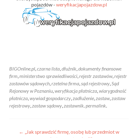
pojazdów -
weryfikacjapojazdow.pl
BIGOnline.pl
,
czarna lista
,
dłużnik
,
dokumenty finansowe
firm
,
ministerstwo sprawiedliwości
,
rejestr zastawów
,
rejestr
zastawów sądowych
,
rzetelna firma
,
sąd rejestrowy
,
Sąd
Rejonowy w Poznaniu
,
weryfikacja płatnicza
,
wiarygodność
płatnicza
,
wywiad gospodarczy
,
zadłużenie
,
zastaw
,
zastaw
rejestrowy
,
zastaw sądowy
,
zastawnik
.
permalink
.
←
„Jak sprawdzić firmę, osobę lub przedmiot w