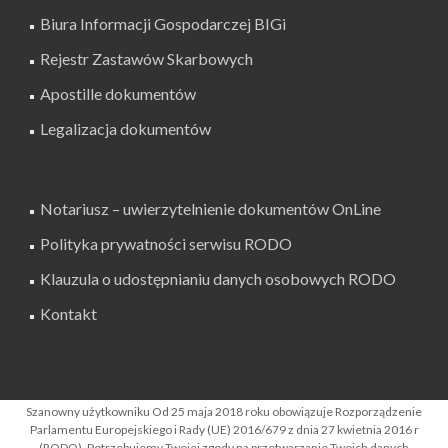
Biura Informacji Gospodarczej BIGi
Rejestr Zastawów Skarbowych
Apostille dokumentów
Legalizacja dokumentów
Notariusz – uwierzytelnienie dokumentów OnLine
Polityka prywatności serwisu RODO
Klauzula o udostępnianiu danych osobowych RODO
Kontakt
SZUKAJ W SERWISIE
Szanowny użytkowniku Od 25 maja 2018 roku obowiązuje Rozporządzenie
Parlamentu Europejskiego i Rady (UE) 2016/679 z dnia 27 kwietnia 2016 r
(RODO). Potrzebujemy Twojej zgody na przetwarzanie Twoich danych