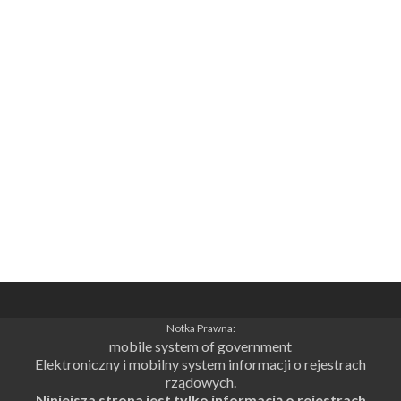
Notka Prawna:
mobile system of government
Elektroniczny i mobilny system informacji o rejestrach
rządowych.
Niniejsza strona jest tylko informacją o rejestrach