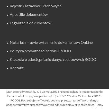
Rejestr Zastawów Skarbowych
Apostille dokumentów
Legalizacja dokumentów
Notariusz – uwierzytelnienie dokumentów OnLine
Polityka prywatności serwisu RODO
Klauzula o udostępnianiu danych osobowych RODO
Kontakt
SZUKAJ W SERWISIE
Szanowny użytkowniku Od 25 maja 2018 roku obowiązuje Rozporządzenie
Parlamentu Europejskiego i Rady (UE) 2016/679 z dnia 27 kwietnia 2016 r
(RODO). Potrzebujemy Twojej zgody na przetwarzanie Twoich danych
osobowych w tym przechowywanych odpowiednio w plikach cookies. Pełny