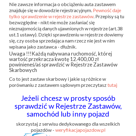
Nie zawsze informacja o obciążeniu auta zastawem
znajduje się w dowodzie rejestracyjnym.
Pewność daje
tylko sprawdzenie w rejestrze zastawów
. Przepisy są tu
bezwzględne - nikt nie może zasłaniać się
nieznajomością danych ujawnionych w rejestrze (art.38
ust.1 ustawy). Dzięki sprawdzeniu w rejestrze dowiemy
się, czy osoba sprzedająca nam rzecz nie jest w nim
wpisana jako zastawca - dłużnik.
Uwaga !!!Każdą nabywana ruchomość, której
wartość przekracza kwotę 12.400,00 zł
powinieneś/aś sprawdzić w Rejestrze Zastawów
Skarbowych
Co to jest zastaw skarbowy i jakie są różnice w
porównaniu z zastawem sądowym przeczytasz
tutaj
Jeżeli chcesz w prosty sposób
sprawdzić w Rejestrze Zastawów,
samochód lub inny pojazd
skorzystaj z serwisu dedykowanego dla wszelkich
pojazdów -
weryfikacjapojazdow.pl