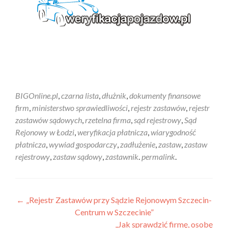
BIGOnline.pl
,
czarna lista
,
dłużnik
,
dokumenty finansowe
firm
,
ministerstwo sprawiedliwości
,
rejestr zastawów
,
rejestr
zastawów sądowych
,
rzetelna firma
,
sąd rejestrowy
,
Sąd
Rejonowy w Łodzi
,
weryfikacja płatnicza
,
wiarygodność
płatnicza
,
wywiad gospodarczy
,
zadłużenie
,
zastaw
,
zastaw
rejestrowy
,
zastaw sądowy
,
zastawnik
.
permalink
.
←
„Rejestr Zastawów przy Sądzie Rejonowym Szczecin-
Centrum w Szczecinie”
„Jak sprawdzić firmę, osobę