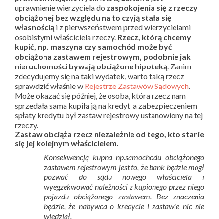
uprawnienie wierzyciela do
zaspokojenia się z rzeczy
obciążonej bez względu na to czyją stała się
własnością
i z pierwszeństwem przed wierzycielami
osobistymi właściciela rzeczy.
Rzecz, którą chcemy
kupić, np. maszyna czy samochód może być
obciążona zastawem rejestrowym, podobnie jak
nieruchomości bywają obciążone hipoteką
. Zanim
zdecydujemy się na taki wydatek, warto taką rzecz
sprawdzić właśnie w
Rejestrze Zastawów Sądowych
.
Może okazać się później, że osoba, która rzecz nam
sprzedała sama kupiła ją na kredyt, a zabezpieczeniem
spłaty kredytu był zastaw rejestrowy ustanowiony na tej
rzeczy.
Zastaw obciąża rzecz niezależnie od tego, kto stanie
.
się jej kolejnym właścicielem
Konsekwencją kupna np.samochodu obciążonego
zastawem rejestrowym jest to, że bank będzie mógł
pozwać do sądu nowego właściciela i
wyegzekwować należności z kupionego przez niego
pojazdu obciążonego zastawem. Bez znaczenia
będzie, że nabywca o kredycie i zastawie nic nie
wiedział.