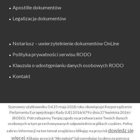
Apostille dokumentów
Legalizacja dokumentów
Notariusz – uwierzytelnienie dokumentów OnLine
Polityka prywatności serwisu RODO
Klauzula o udostępnianiu danych osobowych RODO
Kontakt
SZUKAJ W SERWISIE
Szanowny użytkowniku Od 25 maja 2018 roku obowiązuje Rozporządzenie
Parlamentu Europejskiego i Rady (UE) 2016/679 z dnia 27 kwietnia 2016 r
(RODO). Potrzebujemy Twojej zgody na przetwarzanie Twoich danych
osobowych w tym przechowywanych odpowiednio w plikach cookies. Pełny
dowiedz się
zakres informacji na ten temat znajdziesz klikając na przycisk
więcej
. Klikając przycisk "Akceptuje" lub zamykając to okno za pomocą