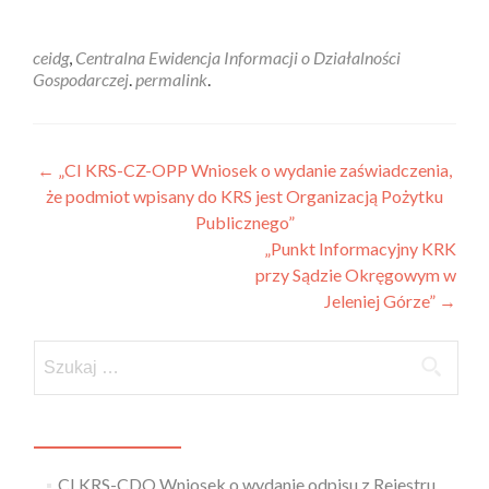
ceidg
,
Centralna Ewidencja Informacji o Działalności
Gospodarczej
.
permalink
.
←
„CI KRS-CZ-OPP Wniosek o wydanie zaświadczenia,
że podmiot wpisany do KRS jest Organizacją Pożytku
Publicznego”
„Punkt Informacyjny KRK
przy Sądzie Okręgowym w
Jeleniej Górze”
→
CI KRS-CDO Wniosek o wydanie odpisu z Rejestru