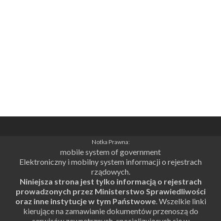
Notka Prawna:
mobile system of government
Elektroniczny i mobilny system informacji o rejestrach
rządowych.
Niniejsza strona jest tylko informacją o rejestrach
prowadzonych przez Ministerstwo Sprawiedliwości
oraz inne instytucje w tym Państwowe
. Wszelkie linki
kierujące na zamawianie dokumentów przenoszą do
serwisów zewnętrznych, specjalizujących się w