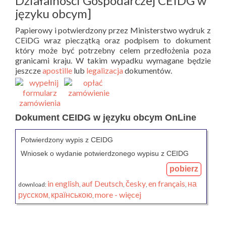
Działalności Gospodarczej CEIDG w
języku obcym]
Papierowy i potwierdzony przez Ministerstwo wydruk z
CEiDG wraz pieczątką oraz podpisem to dokument
który może być potrzebny celem przedłożenia poza
granicami kraju. W takim wypadku wymagane będzie
jeszcze
apostille
lub
legalizacja
dokumentów.
Dokument CEIDG w języku obcym OnLine
Potwierdzony wypis z CEIDG
Wniosek o wydanie potwierdzonego wypisu z CEIDG
pobierz
in english
auf Deutsch
česky
en français
на
download:
,
,
,
,
русском
країнською
more - więcej
,
,