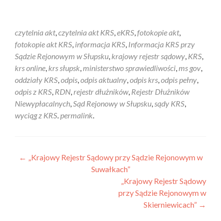
czytelnia akt
,
czytelnia akt KRS
,
eKRS
,
fotokopie akt
,
fotokopie akt KRS
,
informacja KRS
,
Informacja KRS przy
Sądzie Rejonowym w Słupsku
,
krajowy rejestr sądowy
,
KRS
,
krs online
,
krs słupsk
,
ministerstwo sprawiedliwości
,
ms gov
,
oddziały KRS
,
odpis
,
odpis aktualny
,
odpis krs
,
odpis pełny
,
odpis z KRS
,
RDN
,
rejestr dłużników
,
Rejestr Dłużników
Niewypłacalnych
,
Sąd Rejonowy w Słupsku
,
sądy KRS
,
wyciąg z KRS
.
permalink
.
←
„Krajowy Rejestr Sądowy przy Sądzie Rejonowym w
Suwałkach”
„Krajowy Rejestr Sądowy
przy Sądzie Rejonowym w
Skierniewicach”
→