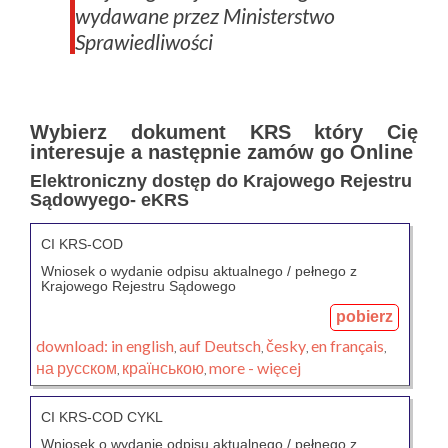
wydawane przez Ministerstwo
Sprawiedliwości
Wybierz dokument KRS który Cię
interesuje a następnie zamów go Online
Elektroniczny dostęp do Krajowego Rejestru
Sądowyego- eKRS
CI KRS-COD
Wniosek o wydanie odpisu aktualnego / pełnego z
Krajowego Rejestru Sądowego
pobierz
download:
in english
auf Deutsch
česky
en français
,
,
,
,
на русском
країнською
more - więcej
,
,
CI KRS-COD CYKL
Wniosek o wydanie odpisu aktualnego / pełnego z