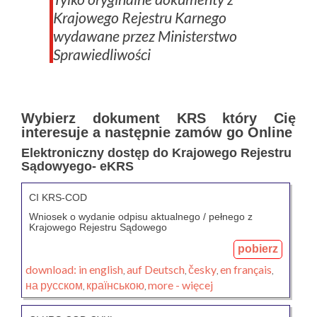
Krajowego Rejestru Karnego
wydawane przez Ministerstwo
Sprawiedliwości
Wybierz dokument KRS który Cię
interesuje a następnie zamów go Online
Elektroniczny dostęp do Krajowego Rejestru
Sądowyego- eKRS
CI KRS-COD
Wniosek o wydanie odpisu aktualnego / pełnego z
Krajowego Rejestru Sądowego
pobierz
download:
in english
auf Deutsch
česky
en français
,
,
,
,
на русском
країнською
more - więcej
,
,