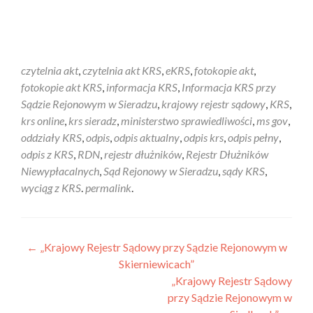
czytelnia akt
,
czytelnia akt KRS
,
eKRS
,
fotokopie akt
,
fotokopie akt KRS
,
informacja KRS
,
Informacja KRS przy
Sądzie Rejonowym w Sieradzu
,
krajowy rejestr sądowy
,
KRS
,
krs online
,
krs sieradz
,
ministerstwo sprawiedliwości
,
ms gov
,
oddziały KRS
,
odpis
,
odpis aktualny
,
odpis krs
,
odpis pełny
,
odpis z KRS
,
RDN
,
rejestr dłużników
,
Rejestr Dłużników
Niewypłacalnych
,
Sąd Rejonowy w Sieradzu
,
sądy KRS
,
wyciąg z KRS
.
permalink
.
←
„Krajowy Rejestr Sądowy przy Sądzie Rejonowym w
Skierniewicach”
„Krajowy Rejestr Sądowy
przy Sądzie Rejonowym w