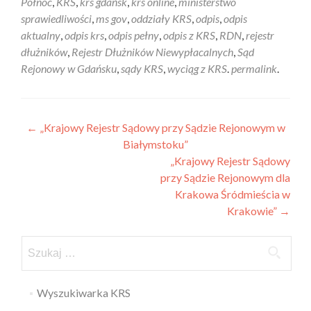
Północ
,
KRS
,
krs gdańsk
,
krs online
,
ministerstwo
sprawiedliwości
,
ms gov
,
oddziały KRS
,
odpis
,
odpis
aktualny
,
odpis krs
,
odpis pełny
,
odpis z KRS
,
RDN
,
rejestr
dłużników
,
Rejestr Dłużników Niewypłacalnych
,
Sąd
Rejonowy w Gdańsku
,
sądy KRS
,
wyciąg z KRS
.
permalink
.
←
„Krajowy Rejestr Sądowy przy Sądzie Rejonowym w
Białymstoku”
„Krajowy Rejestr Sądowy
przy Sądzie Rejonowym dla
Krakowa Śródmieścia w
Krakowie”
→
Wyszukiwarka KRS