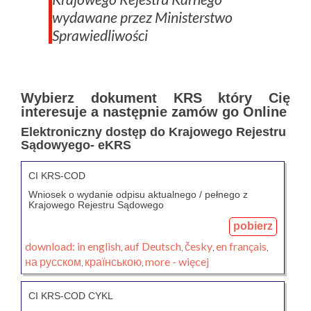
wydawane przez Ministerstwo
Sprawiedliwości
Wybierz dokument KRS który Cię
interesuje a następnie zamów go Online
Elektroniczny dostęp do Krajowego Rejestru
Sądowyego- eKRS
CI KRS-COD
Wniosek o wydanie odpisu aktualnego / pełnego z
Krajowego Rejestru Sądowego
pobierz
download:
in english
auf Deutsch
česky
en français
,
,
,
,
на русском
країнською
more - więcej
,
,
CI KRS-COD CYKL