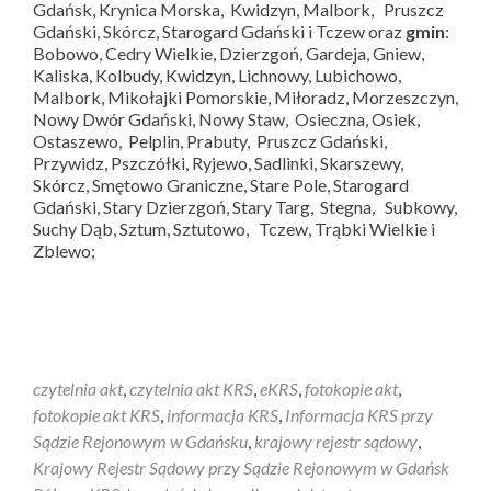
Gdańsk, Krynica Morska, Kwidzyn, Malbork, Pruszcz
Gdański, Skórcz, Starogard Gdański i Tczew oraz
gmin
:
Bobowo, Cedry Wielkie, Dzierzgoń, Gardeja, Gniew,
Kaliska, Kolbudy, Kwidzyn, Lichnowy, Lubichowo,
Malbork, Mikołajki Pomorskie, Miłoradz, Morzeszczyn,
Nowy Dwór Gdański, Nowy Staw, Osieczna, Osiek,
Ostaszewo, Pelplin, Prabuty, Pruszcz Gdański,
Przywidz, Pszczółki, Ryjewo, Sadlinki, Skarszewy,
Skórcz, Smętowo Graniczne, Stare Pole, Starogard
Gdański, Stary Dzierzgoń, Stary Targ, Stegna, Subkowy,
Suchy Dąb, Sztum, Sztutowo, Tczew, Trąbki Wielkie i
Zblewo;
czytelnia akt
,
czytelnia akt KRS
,
eKRS
,
fotokopie akt
,
fotokopie akt KRS
,
informacja KRS
,
Informacja KRS przy
Sądzie Rejonowym w Gdańsku
,
krajowy rejestr sądowy
,
Krajowy Rejestr Sądowy przy Sądzie Rejonowym w Gdańsk