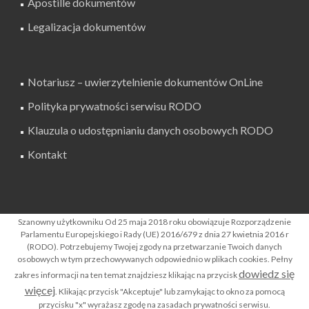
Apostille dokumentów
Legalizacja dokumentów
Notariusz – uwierzytelnienie dokumentów OnLine
Polityka prywatności serwisu RODO
Klauzula o udostępnianiu danych osobowych RODO
Kontakt
SZUKAJ W SERWISIE
Szanowny użytkowniku Od 25 maja 2018 roku obowiązuje Rozporządzenie
Parlamentu Europejskiego i Rady (UE) 2016/679 z dnia 27 kwietnia 2016 r
(RODO). Potrzebujemy Twojej zgody na przetwarzanie Twoich danych
osobowych w tym przechowywanych odpowiednio w plikach cookies. Pełny
dowiedz się
zakres informacji na ten temat znajdziesz klikając na przycisk
więcej
. Klikając przycisk "Akceptuje" lub zamykając to okno za pomocą
przycisku "x" wyrażasz zgodę na zasadach prywatności serwisu.