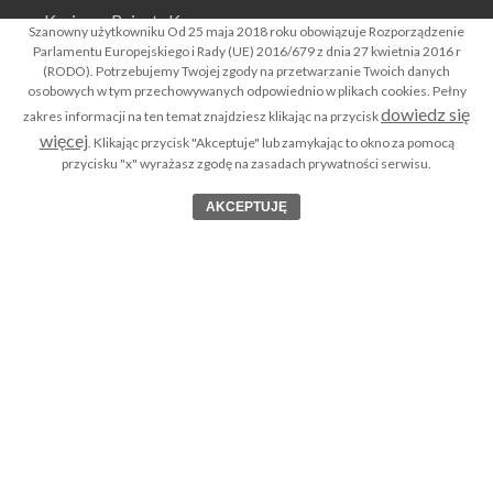
Krajowy Rejestr Karny
Szanowny użytkowniku Od 25 maja 2018 roku obowiązuje Rozporządzenie
Parlamentu Europejskiego i Rady (UE) 2016/679 z dnia 27 kwietnia 2016 r
Co to jest Rejestr Dłużników Niewypłacalnych ?
(RODO). Potrzebujemy Twojej zgody na przetwarzanie Twoich danych
osobowych w tym przechowywanych odpowiednio w plikach cookies. Pełny
Biura Informacji Gospodarczej BIGi
dowiedz się
zakres informacji na ten temat znajdziesz klikając na przycisk
Rejestr Zastawów Skarbowych
więcej
. Klikając przycisk "Akceptuje" lub zamykając to okno za pomocą
przycisku "x" wyrażasz zgodę na zasadach prywatności serwisu.
Apostille dokumentów
AKCEPTUJĘ
Legalizacja dokumentów
Notariusz – uwierzytelnienie dokumentów OnLine
Polityka prywatności serwisu RODO
Klauzula o udostępnianiu danych osobowych RODO
Kontakt