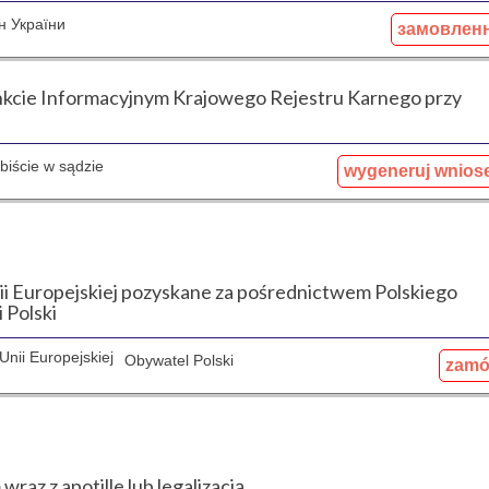
н України
замовлен
unkcie Informacyjnym Krajowego Rejestru Karnego przy
biście w sądzie
wygeneruj wnios
ii Europejskiej pozyskane za pośrednictwem Polskiego
 Polski
nii Europejskiej
Obywatel Polski
zam
az z apotille lub legalizacją.