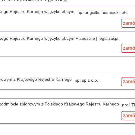
jowego Rejestru Karnego w języku obcym
np: angielki, niemiecki, etc
zam
wego Rejestru Karnego w języku obcym + apostille | legalizacja
zam
iorowym z Krajowego Rejestru Karnego
np: sp z o.o.
zam
m podmiocie zbiorowym z Polskiego Krajowego Rejestru Karnego
np: LT
zam