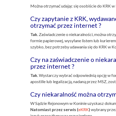
Można otrzymać udając się osobiście do KRK w K
Czy zapytanie z KRK, wydawan
otrzymać przez internet ?
Tak
. Zaświadczenie o niekaralności, można otrz
formie papierowej, wysyłane listem lub kurierem,
szybko, bez potrzeby udawania się do KRK w Ko
Czy na zaświadczenie o niekaral
przez internet ?
Tak
. Wystarczy wybrać odpowiednią opcję w f
apostille lub legalizacją, nadaną przez MSZ, zos
Czy niekaralność można otrzym
W Sądzie Rejonowym w Koninie uzyskasz dokumen
Natomiast przez serwis (
eKRK
)
wybrany prze
język przez tłumacza przysięgłego.