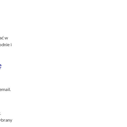
ać w
dnie i
ę
email.
.
ybrany