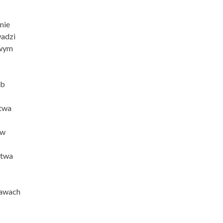
nie
wadzi
owym
ub
stwa
 w
stwa
rawach