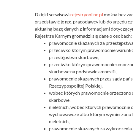
Dzięki serwisowi
rejestryonline.pl
można bez żad
przedstawić je np:, pracodawcy lub do urzędu c
aktualną bazę danych z informacjami dotyczącym
Rejestrze Karnym gromadzi się dane o osobach:
prawomocnie skazanych za przestępstwa
przeciwko którym prawomocnie warunko
przestępstwa skarbowe,
przeciwko którym prawomocnie umorzono
skarbowe na podstawie amnestii,
prawomocnie skazanych przez sądy pańs
Rzeczypospolitej Polskiej,
wobec których prawomocnie orzeczono ś
skarbowe,
nieletnich, wobec których prawomocnie 
wychowawcze albo którym wymierzono kar
nieletnich,
prawomocnie skazanych za wykroczenia n