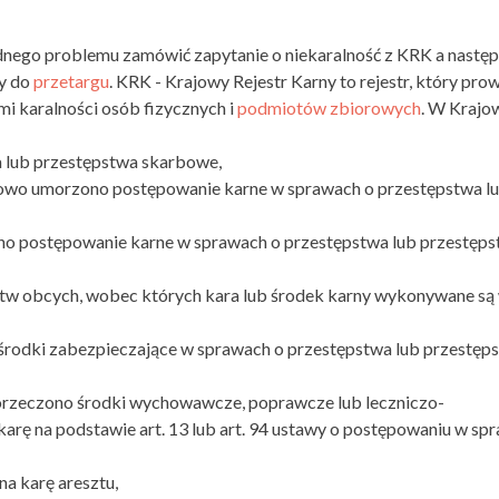
nego problemu zamówić zapytanie o niekaralność z KRK a następ
zy do
przetargu
. KRK - Krajowy Rejestr Karny to rejestr, który pro
i karalności osób fizycznych i
podmiotów zbiorowych
. W Kraj
 lub przestępstwa skarbowe,
wo umorzono postępowanie karne w sprawach o przestępstwa l
 postępowanie karne w sprawach o przestępstwa lub przestęp
tw obcych, wobec których kara lub środek karny wykonywane są
rodki zabezpieczające w sprawach o przestępstwa lub przestęp
orzeczono środki wychowawcze, poprawcze lub leczniczo-
ę na podstawie art. 13 lub art. 94 ustawy o postępowaniu w sp
a karę aresztu,