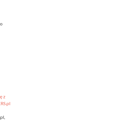
go
pl,