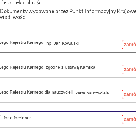
ie o niekaralności
t. Dokumenty wydawane przez Punkt Informacyjny Krajow
wiedliwości
owego Rejestru Karnego
np: Jan Kowalski
zam
jowego Rejestru Karnego, zgodne z Ustawą Kamilka
zam
owego Rejestru Karnego dla nauczycieli
karta nauczyciela
zam
K
for a foreigner
zam