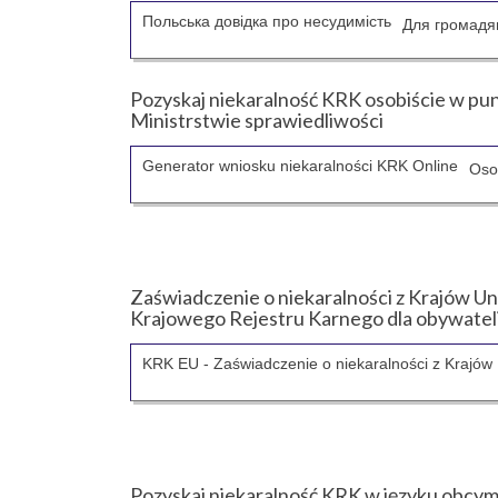
Польська довідка про несудимість
Для громадя
Pozyskaj niekaralność KRK osobiście w p
Ministrstwie sprawiedliwości
Generator wniosku niekaralności KRK Online
Oso
Zaświadczenie o niekaralności z Krajów Un
Krajowego Rejestru Karnego dla obywateli
KRK EU - Zaświadczenie o niekaralności z Krajów U
Pozyskaj niekaralność KRK w języku obcym wr