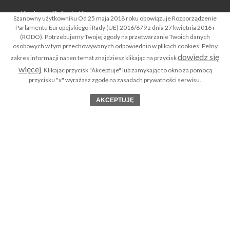
Krajowy Rejestr Karny
Szanowny użytkowniku Od 25 maja 2018 roku obowiązuje Rozporządzenie
Parlamentu Europejskiego i Rady (UE) 2016/679 z dnia 27 kwietnia 2016 r
Co to jest Rejestr Dłużników Niewypłacalnych ?
(RODO). Potrzebujemy Twojej zgody na przetwarzanie Twoich danych
osobowych w tym przechowywanych odpowiednio w plikach cookies. Pełny
Biura Informacji Gospodarczej BIGi
dowiedz się
zakres informacji na ten temat znajdziesz klikając na przycisk
Rejestr Zastawów Skarbowych
więcej
. Klikając przycisk "Akceptuje" lub zamykając to okno za pomocą
przycisku "x" wyrażasz zgodę na zasadach prywatności serwisu.
Apostille dokumentów
AKCEPTUJĘ
Legalizacja dokumentów
Notariusz – uwierzytelnienie dokumentów OnLine
Polityka prywatności serwisu RODO
Klauzula o udostępnianiu danych osobowych RODO
Kontakt