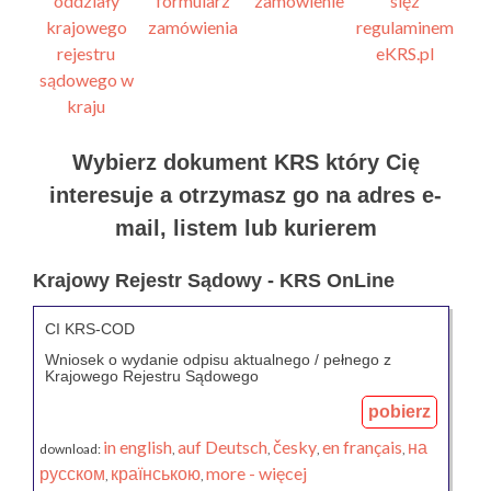
Wybierz dokument KRS który Cię
interesuje a otrzymasz go na adres e-
mail, listem lub kurierem
Krajowy Rejestr Sądowy - KRS OnLine
CI KRS-COD
Wniosek o wydanie odpisu aktualnego / pełnego z
Krajowego Rejestru Sądowego
pobierz
in english
auf Deutsch
česky
en français
на
download:
,
,
,
,
русском
країнською
more - więcej
,
,