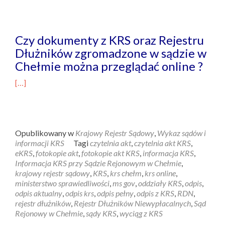
Czy dokumenty z KRS oraz Rejestru
Dłużników zgromadzone w sądzie w
Chełmie można przeglądać online ?
[…]
Opublikowany w
Krajowy Rejestr Sądowy
,
Wykaz sądów i
informacji KRS
Tagi
czytelnia akt
,
czytelnia akt KRS
,
eKRS
,
fotokopie akt
,
fotokopie akt KRS
,
informacja KRS
,
Informacja KRS przy Sądzie Rejonowym w Chełmie
,
krajowy rejestr sądowy
,
KRS
,
krs chełm
,
krs online
,
ministerstwo sprawiedliwości
,
ms gov
,
oddziały KRS
,
odpis
,
odpis aktualny
,
odpis krs
,
odpis pełny
,
odpis z KRS
,
RDN
,
rejestr dłużników
,
Rejestr Dłużników Niewypłacalnych
,
Sąd
Rejonowy w Chełmie
,
sądy KRS
,
wyciąg z KRS